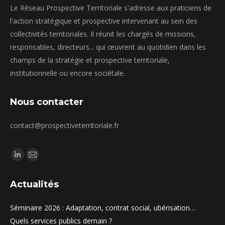
Le Réseau Prospective Territoriale s'adresse aux praticiens de
l'action stratégique et prospective intervenant au sein des
collectivités territoriales. Il réunit les chargés de missions,
responsables, directeurs... qui œuvrent au quotidien dans les
champs de la stratégie et prospective territoriale,
institutionnelle ou encore sociétale.
Nous contacter
contact@prospectiveterritoriale.fr
Trouvez nous sur :
La
La
page
page
Actualités
LinkedIn
E-
s'ouvre
mail
Séminaire 2026 : Adaptation, contrat social, ubérisation…
dans
s'ouvre
Quels services publics demain ?