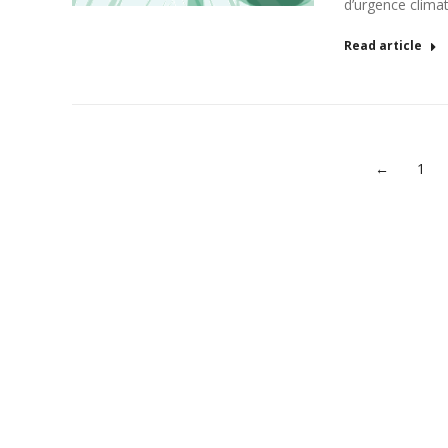
d’urgence climat
Read article
←
1