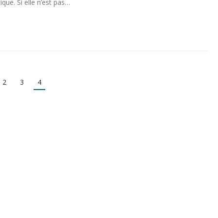
ique. Si elle n’est pas…
2
3
4