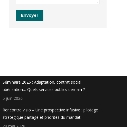
Envoyer
Actualités
Séminaire 2026 : Adaptation, contrat social,
ubérisation… Quels services publics demain ?
5 juin 2026
Rencontre visio – Une prospective infusive : pilotage
stratégique partagé et priorités du mandat
29 mai 2026