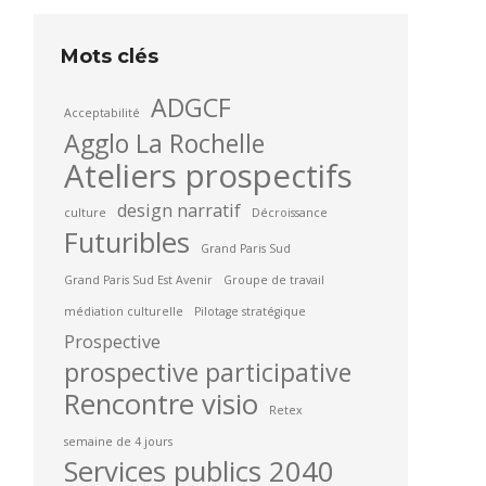
Mots clés
ADGCF
Acceptabilité
Agglo La Rochelle
Ateliers prospectifs
design narratif
culture
Décroissance
Futuribles
Grand Paris Sud
Grand Paris Sud Est Avenir
Groupe de travail
médiation culturelle
Pilotage stratégique
Prospective
prospective participative
Rencontre visio
Retex
semaine de 4 jours
Services publics 2040