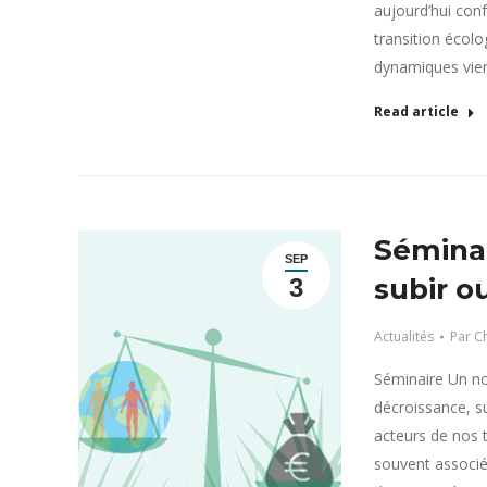
aujourd’hui con
transition écol
dynamiques vie
Read article
Séminai
SEP
subir ou
3
Actualités
Par
Ch
Séminaire Un no
décroissance, su
acteurs de nos t
souvent associé