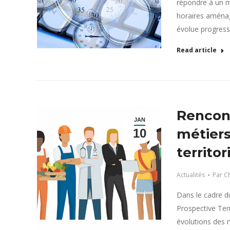
répondre à un me
horaires aménag
évolue progressi
Read article
Rencont
JAN
métiers
10
territor
Actualités
Par
Ch
Dans le cadre du
Prospective Ter
évolutions des mé