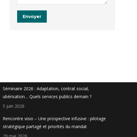
Envoyer
Actualités
Séminaire 2026 : Adaptation, contrat social,
ubérisation… Quels services publics demain ?
5 juin 2026
Rencontre visio – Une prospective infusive : pilotage
stratégique partagé et priorités du mandat
29 mai 2026