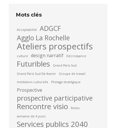
Mots clés
ADGCF
Acceptabilité
Agglo La Rochelle
Ateliers prospectifs
design narratif
culture
Décroissance
Futuribles
Grand Paris Sud
Grand Paris Sud Est Avenir
Groupe de travail
médiation culturelle
Pilotage stratégique
Prospective
prospective participative
Rencontre visio
Retex
semaine de 4 jours
Services publics 2040