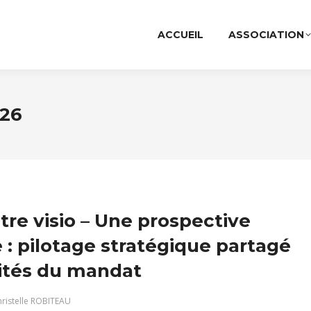
ACCUEIL
ASSOCIATION
026
re visio – Une prospective
e : pilotage stratégique partagé
rités du mandat
ristelle ROBITEAU