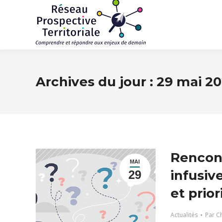
Archives du jour :
29 mai 2
Rencont
MAI
infusiv
29
et prio
Actualités
Par
Ch