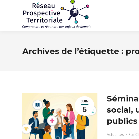
Archives de l’étiquette :
pro
Séminai
JUIN
social,
5
publics
Actualités
Par
Ch