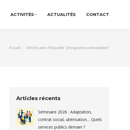
ACTIVITÉS
ACTUALITÉS
CONTACT
Vous êtes ici :
Accueil
Articles avec l’étiquette "prospective participative"
Articles récents
Séminaire 2026 : Adaptation,
contrat social, ubérisation… Quels
services publics demain ?