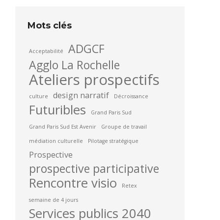
Mots clés
ADGCF
Acceptabilité
Agglo La Rochelle
Ateliers prospectifs
design narratif
culture
Décroissance
Futuribles
Grand Paris Sud
Grand Paris Sud Est Avenir
Groupe de travail
médiation culturelle
Pilotage stratégique
Prospective
prospective participative
Rencontre visio
Retex
semaine de 4 jours
Services publics 2040