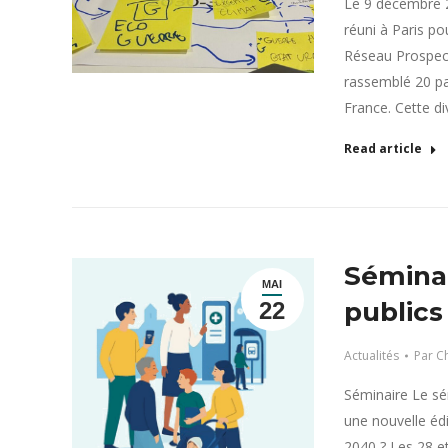
Le 9 décembre 20
réuni à Paris po
Réseau Prospecti
rassemblé 20 par
France. Cette di
Read article
Séminai
MAI
publics
22
Actualités
Par
Ch
Séminaire Le sé
une nouvelle édi
2040 ? Les 28 e