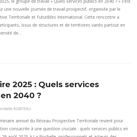
25, le groupe de travail « Quels services publics en 2040 ? » s’est
ur une nouvelle journée de travail prospectif, organisée par le
ve Territoriale et Futuribles International. Cette rencontre a
ticipants, issus de structures et de territoires variés partout en
versité de…
re 2025 : Quels services
 en 2040 ?
ristelle ROBITEAU
minaire annuel du Réseau Prospective Territoriale revient pour
tion consacrée à une question cruciale : quels services publics en
t 29 août 2025 à La Rochelle, professionnels et acteurs des