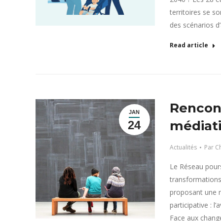
territoires se s
des scénarios d
Read article
Rencontr
JAN
médiati
24
Actualités
Par
Ch
Le Réseau poursu
transformations 
proposant une n
participative : l
Face aux change