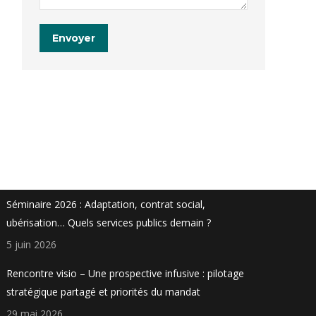
Envoyer
Actualités
Séminaire 2026 : Adaptation, contrat social,
ubérisation… Quels services publics demain ?
5 juin 2026
Rencontre visio – Une prospective infusive : pilotage
stratégique partagé et priorités du mandat
29 mai 2026