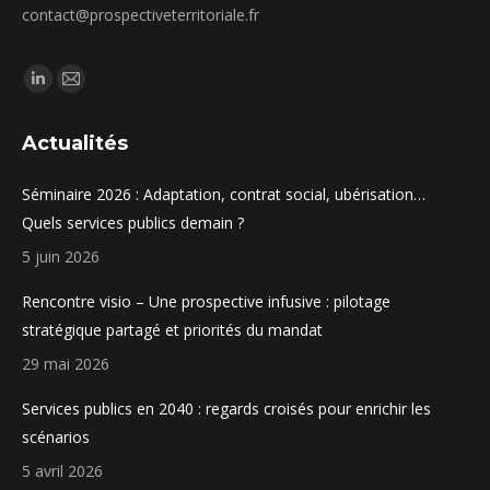
contact@prospectiveterritoriale.fr
Trouvez nous sur :
La
La
page
page
Actualités
LinkedIn
E-
s'ouvre
mail
Séminaire 2026 : Adaptation, contrat social, ubérisation…
dans
s'ouvre
Quels services publics demain ?
une
dans
5 juin 2026
nouvelle
une
fenêtre
nouvelle
Rencontre visio – Une prospective infusive : pilotage
fenêtre
stratégique partagé et priorités du mandat
29 mai 2026
Services publics en 2040 : regards croisés pour enrichir les
scénarios
5 avril 2026