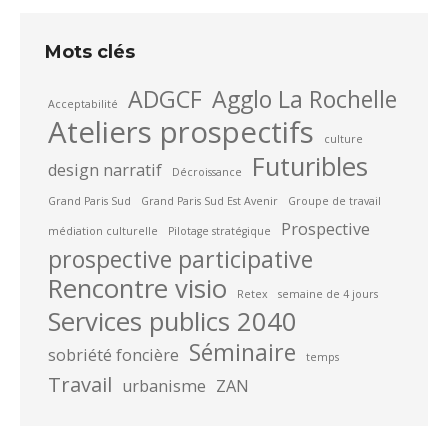
Mots clés
ADGCF
Agglo La Rochelle
Acceptabilité
Ateliers prospectifs
culture
Futuribles
design narratif
Décroissance
Grand Paris Sud
Grand Paris Sud Est Avenir
Groupe de travail
Prospective
médiation culturelle
Pilotage stratégique
prospective participative
Rencontre visio
Retex
semaine de 4 jours
Services publics 2040
Séminaire
sobriété foncière
temps
Travail
urbanisme
ZAN