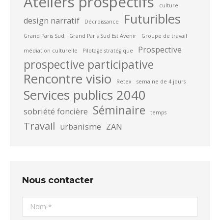
Ateliers prospectifs
culture
Futuribles
design narratif
Décroissance
Grand Paris Sud
Grand Paris Sud Est Avenir
Groupe de travail
Prospective
médiation culturelle
Pilotage stratégique
prospective participative
Rencontre visio
Retex
semaine de 4 jours
Services publics 2040
Séminaire
sobriété foncière
temps
Travail
urbanisme
ZAN
Nous contacter
Nom *