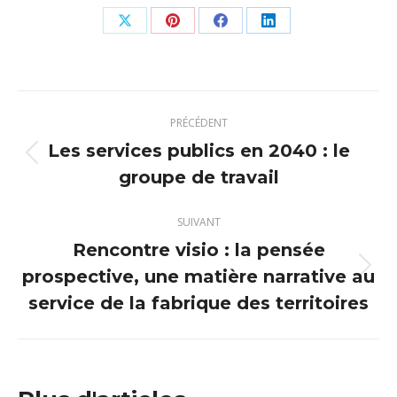
Partager
Partager
Partager
Partager
sur
sur
sur
sur
X
Pinterest
Facebook
LinkedIn
Navigation
PRÉCÉDENT
article
Les services publics en 2040 : le
Article
groupe de travail
précédent
:
SUIVANT
Rencontre visio : la pensée
prospective, une matière narrative au
Article
suivant
service de la fabrique des territoires
: