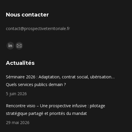
Nous contacter
contact@prospectiveterritoriale.fr
Trouvez nous sur :
La
La
page
page
Actualités
LinkedIn
E-
s'ouvre
mail
Séminaire 2026 : Adaptation, contrat social, ubérisation…
dans
s'ouvre
Quels services publics demain ?
une
dans
5 juin 2026
nouvelle
une
fenêtre
nouvelle
Rencontre visio – Une prospective infusive : pilotage
fenêtre
stratégique partagé et priorités du mandat
29 mai 2026