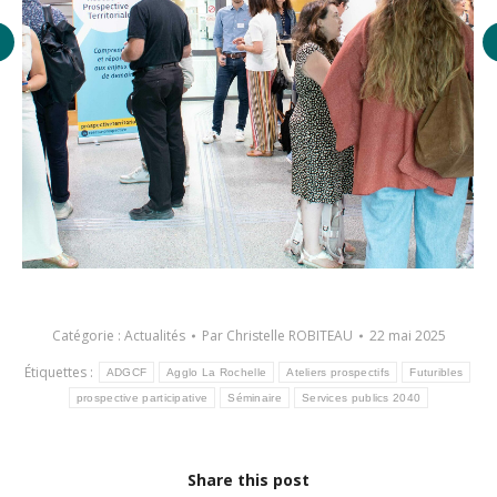
Catégorie :
Actualités
Par
Christelle ROBITEAU
22 mai 2025
Étiquettes :
ADGCF
Agglo La Rochelle
Ateliers prospectifs
Futuribles
prospective participative
Séminaire
Services publics 2040
Share this post