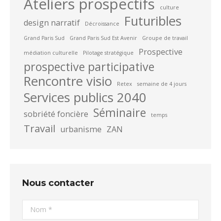
Ateliers prospectifs
culture
Futuribles
design narratif
Décroissance
Grand Paris Sud
Grand Paris Sud Est Avenir
Groupe de travail
Prospective
médiation culturelle
Pilotage stratégique
prospective participative
Rencontre visio
Retex
semaine de 4 jours
Services publics 2040
Séminaire
sobriété foncière
temps
Travail
urbanisme
ZAN
Nous contacter
Nom *