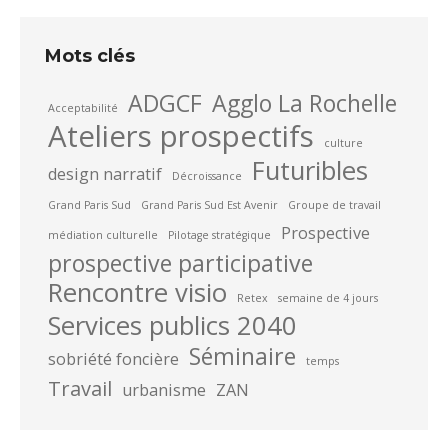
Mots clés
ADGCF
Agglo La Rochelle
Acceptabilité
Ateliers prospectifs
culture
Futuribles
design narratif
Décroissance
Grand Paris Sud
Grand Paris Sud Est Avenir
Groupe de travail
Prospective
médiation culturelle
Pilotage stratégique
prospective participative
Rencontre visio
Retex
semaine de 4 jours
Services publics 2040
Séminaire
sobriété foncière
temps
Travail
urbanisme
ZAN