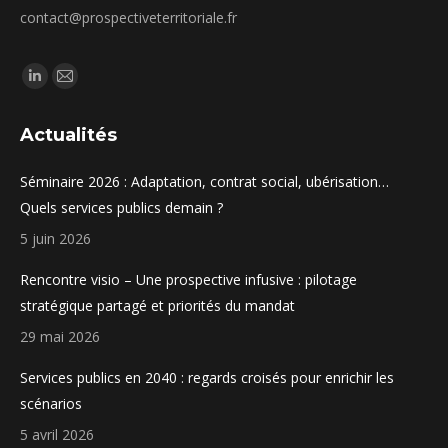
contact@prospectiveterritoriale.fr
Trouvez nous sur :
La
La
page
page
Actualités
LinkedIn
E-
s'ouvre
mail
Séminaire 2026 : Adaptation, contrat social, ubérisation…
dans
s'ouvre
Quels services publics demain ?
une
dans
5 juin 2026
nouvelle
une
fenêtre
nouvelle
Rencontre visio – Une prospective infusive : pilotage
fenêtre
stratégique partagé et priorités du mandat
29 mai 2026
Services publics en 2040 : regards croisés pour enrichir les
scénarios
5 avril 2026