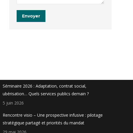
Envoyer
Actualités
Séminaire 2026 : Adaptation, contrat social,
ubérisation… Quels services publics demain ?
5 juin 2026
Rencontre visio – Une prospective infusive : pilotage
stratégique partagé et priorités du mandat
29 mai 2026