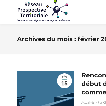
Archives du mois :
février 
Rencont
FÉV
début d
15
comment
Actualités
Par
Ch