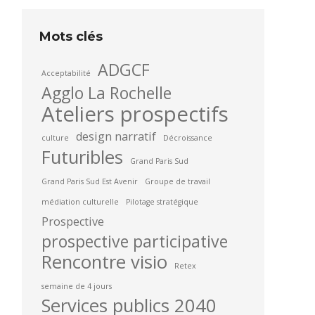
Mots clés
ADGCF
Acceptabilité
Agglo La Rochelle
Ateliers prospectifs
design narratif
culture
Décroissance
Futuribles
Grand Paris Sud
Grand Paris Sud Est Avenir
Groupe de travail
médiation culturelle
Pilotage stratégique
Prospective
prospective participative
Rencontre visio
Retex
semaine de 4 jours
Services publics 2040