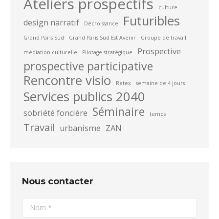
Ateliers prospectifs
culture
Futuribles
design narratif
Décroissance
Grand Paris Sud
Grand Paris Sud Est Avenir
Groupe de travail
Prospective
médiation culturelle
Pilotage stratégique
prospective participative
Rencontre visio
Retex
semaine de 4 jours
Services publics 2040
Séminaire
sobriété foncière
temps
Travail
urbanisme
ZAN
Nous contacter
Nom *