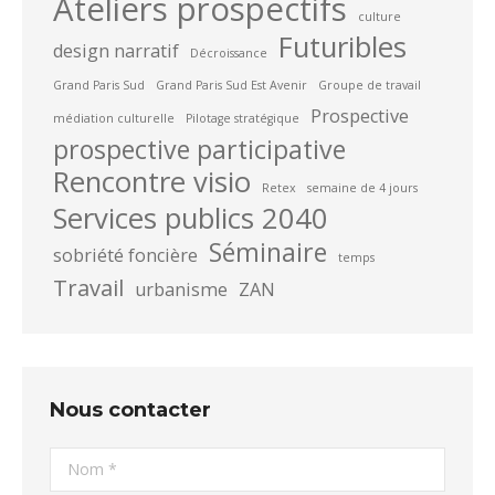
Ateliers prospectifs
culture
Futuribles
design narratif
Décroissance
Grand Paris Sud
Grand Paris Sud Est Avenir
Groupe de travail
Prospective
médiation culturelle
Pilotage stratégique
prospective participative
Rencontre visio
Retex
semaine de 4 jours
Services publics 2040
Séminaire
sobriété foncière
temps
Travail
urbanisme
ZAN
Nous contacter
Nom *