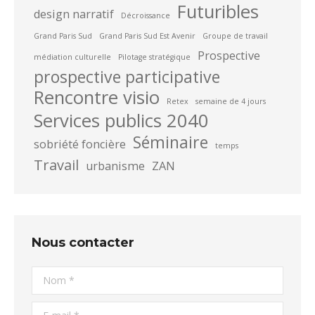
Futuribles
design narratif
Décroissance
Grand Paris Sud
Grand Paris Sud Est Avenir
Groupe de travail
Prospective
médiation culturelle
Pilotage stratégique
prospective participative
Rencontre visio
Retex
semaine de 4 jours
Services publics 2040
Séminaire
sobriété foncière
temps
Travail
urbanisme
ZAN
Nous contacter
Nom *
E-mail *